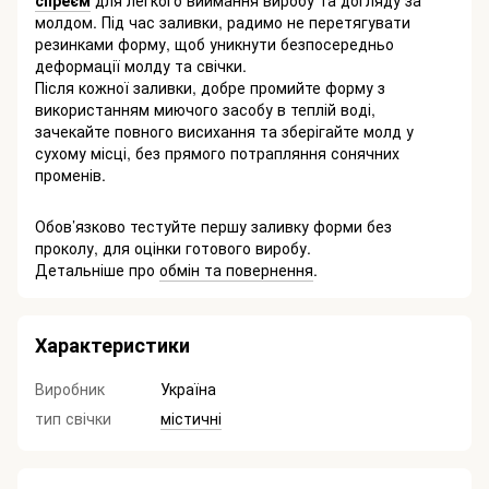
спреєм
для легкого виймання виробу та догляду за
молдом. Під час заливки, радимо не перетягувати
резинками форму, щоб уникнути безпосередньо
деформації молду та свічки.
Після кожної заливки, добре промийте форму з
використанням миючого засобу в теплій воді,
зачекайте повного висихання та зберігайте молд у
сухому місці, без прямого потрапляння сонячних
променів.
Обов’язково тестуйте першу заливку форми без
проколу, для оцінки готового виробу.
Детальніше про
обмін та повернення
.
Характеристики
Виробник
Україна
тип свічки
містичні