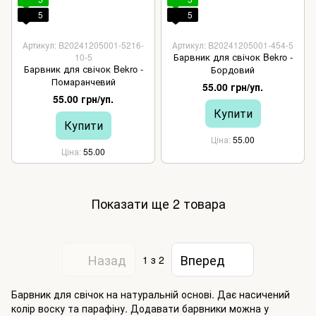
5
5
Артикул: B20241205001-5216-
Артикул: B20241205001-454-5
Барвник для свічок Bekro -
10-5
Барвник для свічок Bekro -
Бордовий
Помаранчевий
55.00 грн/уп.
55.00 грн/уп.
Купити
Купити
Ціна
55.00
Ціна
55.00
Показати ще 2 товара
Назад
Вперед
1
з 2
Барвник для свічок на натуральній основі. Дає насичений
колір воску та парафіну. Додавати барвники можна у