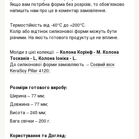
Якщо вам потрібна форма без розрізів, то обов'язково
напишіть нам про це в коментар замовлення.
Термостійкість від -40°С до +200°С.
Колір або відтінок силіконової форми можуть бути
різними. На якість готового продукту це не вплине.
Молди з цієї колекції –
Колона Корінф - М.
Колона
Тосканія - L,
Колона Іоніка - L
.
До силіконової форми замовляють –
Соєвий віск
KeraSoy Pillar 4120
;
Розміри готового виробу:
Ширина – 77 мм;
Довжина – 77 мм;
Висота – 245 мм;
Вага свічки – 200 г.
Користування та Догляд: