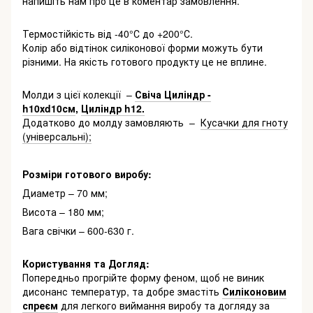
напишіть нам про це в коментар замовлення.
Термостійкість від -40°С до +200°С.
Колір або відтінок силіконової форми можуть бути
різними. На якість готового продукту це не вплине.
Молди з цієї колекції –
Свіча Циліндр -
h10хd10см
,
Циліндр h12.
Додатково до молду замовляють –
Кусачки для гноту
(універсальні);
Розміри готового виробу:
Диаметр – 70 мм;
Висота – 180 мм;
Вага свічки – 600-630 г.
Користування та Догляд:
Попередньо прогрійте форму феном, щоб не виник
дисонанс температур, та добре змастіть
Силіконовим
спреєм
для легкого виймання виробу та догляду за