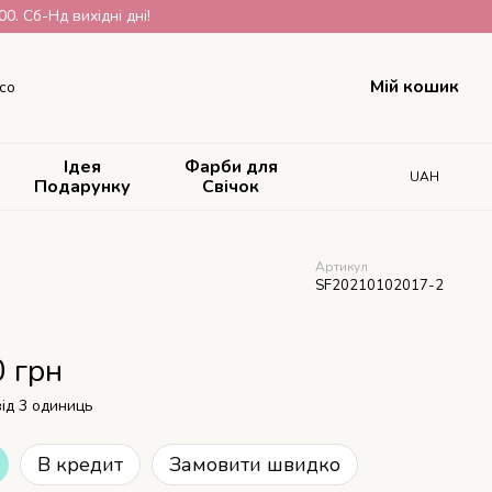
. Сб-Нд вихідні дні!
Мій кошик
со
Ідея
Фарби для
UAH
Подарунку
Свічок
Артикул
SF20210102017-2
0 грн
від 3 одиниць
В кредит
Замовити швидко