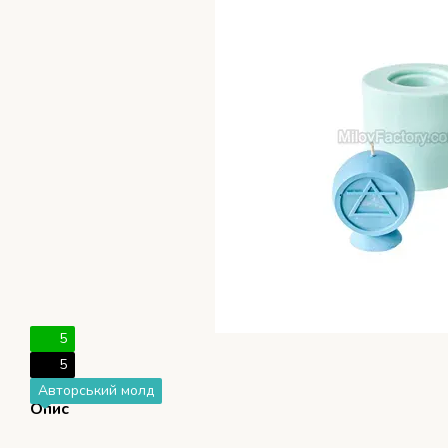
5
5
Авторський молд
Опис