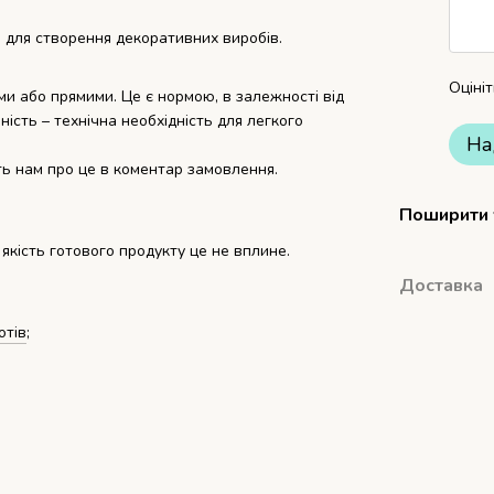
 для створення декоративних виробів.
Оціні
ми або прямими. Це є нормою, в залежності від
ність – технічна необхідність для легкого
На
ть нам про це в коментар замовлення.
Поширити
 якість готового продукту це не вплине.
Доставка
отів
;