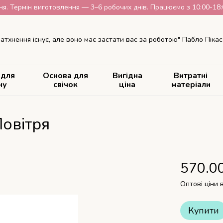
я. Термін виготовлення — 3–6 робочих днів. Працюємо з 10:00-18:00
атхнення існує, але воно має застати вас за роботою" Пабло Пікас
 для
Основа для
Вигідна
Витратні
ну
свічок
ціна
матеріали
овітря
570.0
Оптові ціни 
Купити