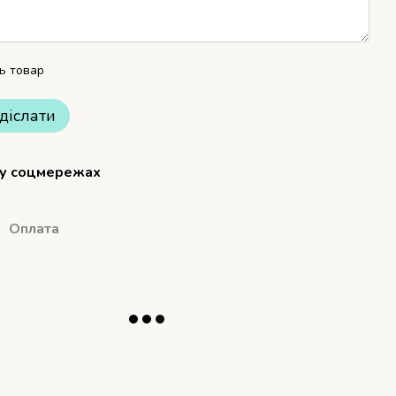
ть товар
діслати
 у соцмережах
Оплата