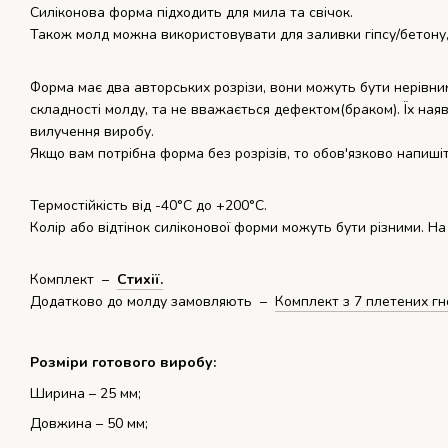
Силіконова форма підходить для мила та свічок.
Також молд можна використовувати для заливки гіпсу/бетону,
Форма має два авторських розрізи, вони можуть бути нерівни
складності молду, та не вважається дефектом(браком). Їх наяв
вилучення виробу.
Якщо вам потрібна форма без розрізів, то обов'язково напиші
Термостійкість від -40°С до +200°С.
Колір або відтінок силіконової форми можуть бути різними. На
Комплект –
Стихії.
Додатково до молду замовляють –
Комплект з 7 плетених гн
Розміри готового виробу:
Ширина – 25 мм;
Довжина – 50 мм;