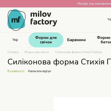
Перейти до основного контенту
Молди під замовленн
"Н
Форми для
Форми
Барвники
Укр
свічок
бето
Головна
Форми для свічок
Силіконова форма Стихія Повітря
Силіконова форма Стихія П
В наявності
Написати відгук