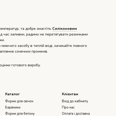
емператур, та добре змастіть
Силіконовим
ід час заливки, радимо не перетягувати резинками
чки.
 миючого засобу в теплій воді, зачекайте повного
трапляння сонячних променів.
оцінки готового виробу.
Каталог
Клієнтам
Форми для свічок
Вхід до кабінету
Барвники
Про нас
Форми для бетону
Оплата і доставка