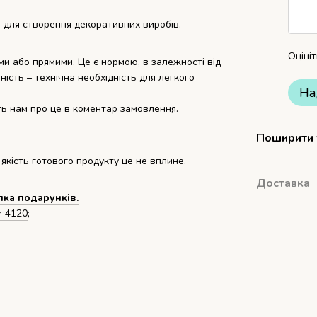
 для створення декоративних виробів.
Оціні
ми або прямими. Це є нормою, в залежності від
ність – технічна необхідність для легкого
На
ть нам про це в коментар замовлення.
Поширити
 якість готового продукту це не вплине.
Доставка
пка подарунків.
r 4120
;