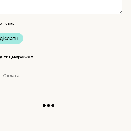
ть товар
діслати
 у соцмережах
Оплата