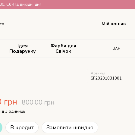
. Сб-Нд вихідні дні!
Мій кошик
со
Ідея
Фарби для
UAH
Подарунку
Свічок
Артикул
SF20201031001
0 грн
800.00 грн
від 3 одиниць
В кредит
Замовити швидко