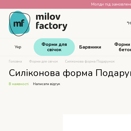
Перейти до основного контенту
Молди під замовленн
"Н
Форми для
Форми
Барвники
Укр
свічок
бето
Головна
Форми для свічок
Силіконова форма Подарунок
Силіконова форма Подару
В наявності
Написати відгук