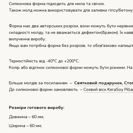
Силіконова форма підходить для мила та свічок.
Також молд можна використовувати для заливки гіпсу/бетону,
Форма має два авторських розрізи, вони можуть бути нерівни
складності молду, та не вважається дефектом(браком). Їх наяв
вилучення виробу.
Якщо вам потрібна форма без розрізів, то обов'язково напиші
Термостійкість від -40°С до +200°С.
Колір або відтінок силіконової форми можуть бути різними. На
Більше молдів за посиланням –
Святковий подарунок,
Сто
До силіконової форми замовляють –
Соєвий віск KeraSoy Pilla
Розміри готового виробу:
Довжина – 60 мм;
Ширина – 60 мм;