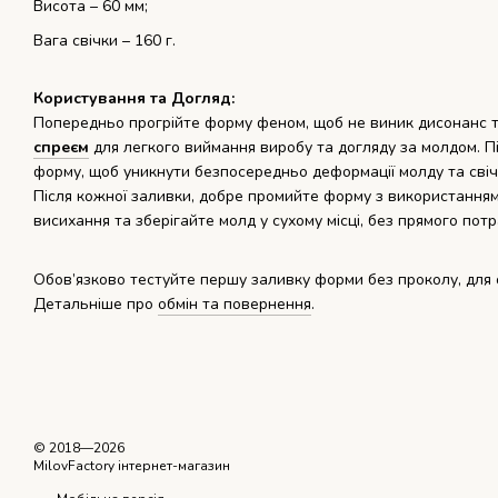
Висота – 60 мм;
Вага свічки – 160 г.
Користування та Догляд:
Попередньо прогрійте форму феном, щоб не виник дисонанс т
спреєм
для легкого виймання виробу та догляду за молдом. П
форму, щоб уникнути безпосередньо деформації молду та сві
Після кожної заливки, добре промийте форму з використанням
висихання та зберігайте молд у сухому місці, без прямого по
Обов’язково тестуйте першу заливку форми без проколу, для 
Детальніше про
обмін та повернення
.
© 2018—2026
MilovFactory інтернет-магазин