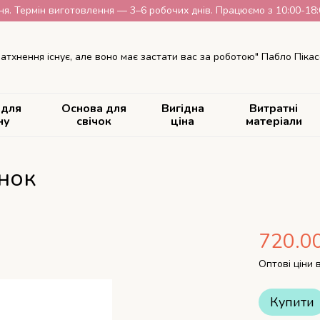
я. Термін виготовлення — 3–6 робочих днів. Працюємо з 10:00-18:00
атхнення існує, але воно має застати вас за роботою" Пабло Пікас
 для
Основа для
Вигідна
Витратні
ну
свічок
ціна
матеріали
нок
720.0
Оптові ціни 
Купити