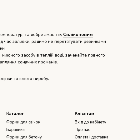
емператур, та добре змастіть
Силіконовим
ід час заливки, радимо не перетягувати резинками
чки.
 миючого засобу в теплій воді, зачекайте повного
трапляння сонячних променів.
оцінки готового виробу.
Каталог
Клієнтам
Форми для свічок
Вхід до кабінету
Барвники
Про нас
Форми для бетону
Оплата і доставка