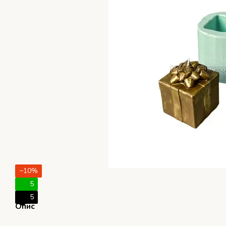
−10%
5
5
Опис