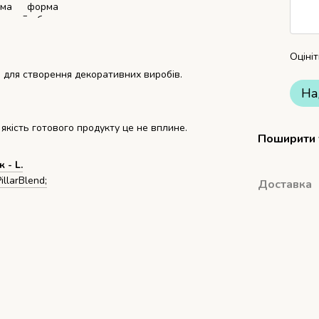
Оціні
 для створення декоративних виробів.
На
 якість готового продукту це не вплине.
Поширити
 - L.
llarBlend;
Доставка