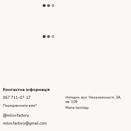
Контактна інформація
067 711-07-17
Нетішин, вул. Незалежсності, 3А,
кв. 109
Передзвонити вам?
Мапа проїзду
@milov.factory
milov.factory@gmail.com