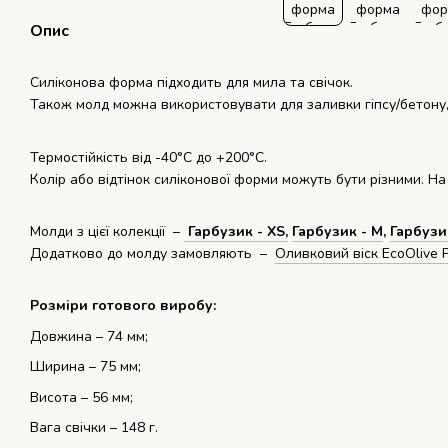
Опис
Силіконова форма підходить для мила та свічок.
Також молд можна використовувати для заливки гіпсу/бетону,
Термостійкість від -40°С до +200°С.
Колір або відтінок силіконової форми можуть бути різними. На
Молди з цієї колекції –
Гарбузик - XS,
Гарбузик - M
,
Гарбузик
Додатково до молду замовляють –
Оливковий віск EcoOlive Pi
Розміри готового виробу:
Довжина – 74 мм;
Ширина – 75 мм;
Висота – 56 мм;
Вага свічки – 148 г.