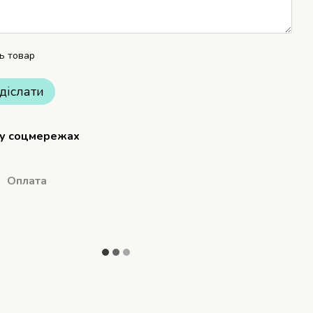
ть товар
діслати
 у соцмережах
Оплата