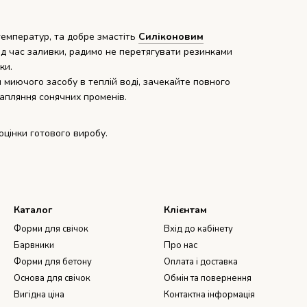
емператур, та добре змастіть
Силіконовим
ід час заливки, радимо не перетягувати резинками
чки.
 миючого засобу в теплій воді, зачекайте повного
трапляння сонячних променів.
оцінки готового виробу.
Каталог
Клієнтам
Форми для свічок
Вхід до кабінету
Барвники
Про нас
Форми для бетону
Оплата і доставка
Основа для свічок
Обмін та повернення
Вигідна ціна
Контактна інформація