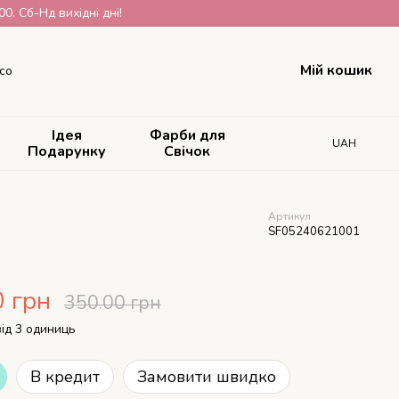
. Сб-Нд вихідні дні!
Мій кошик
со
Ідея
Фарби для
UAH
Подарунку
Свічок
Артикул
SF05240621001
0 грн
350.00 грн
від 3 одиниць
В кредит
Замовити швидко