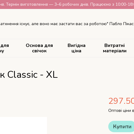
я. Термін виготовлення — 3–6 робочих днів. Працюємо з 10:00-18:00
атхнення існує, але воно має застати вас за роботою" Пабло Пікас
 для
Основа для
Вигідна
Витратні
ну
свічок
ціна
матеріали
 Classic - XL
297.5
Оптові ціни 
Купити