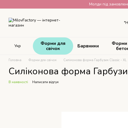
Перейти до основного контенту
Молди під замовленн
"Н
Форми для
Форми
Барвники
Укр
свічок
бето
Головна
Форми для свічок
Силіконова форма Гарбузик Classic - XL
Силіконова форма Гарбузик
В наявності
Написати відгук