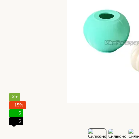
Хіт
−15%
5
5