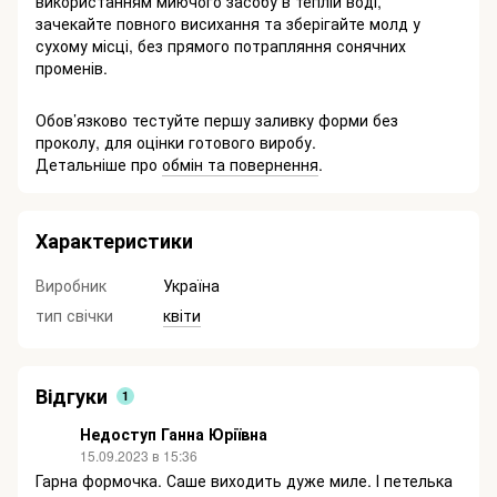
використанням миючого засобу в теплій воді,
зачекайте повного висихання та зберігайте молд у
сухому місці, без прямого потрапляння сонячних
променів.
Обов’язково тестуйте першу заливку форми без
проколу, для оцінки готового виробу.
Детальніше про
обмін та повернення
.
Характеристики
Виробник
Україна
тип свічки
квіти
Відгуки
1
Недоступ Ганна Юріївна
15.09.2023 в 15:36
Гарна формочка. Саше виходить дуже миле. І петелька