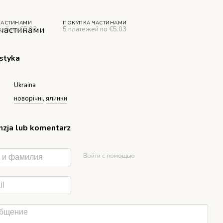
ЧАСТИНАМИ
ПОКУПКА ЧАСТИНАМИ
жей по €5.03
5 платежей по €5.03
styka
Ukraina
новорічні
,
ялинки
zja lub komentarz
Войти с помощью