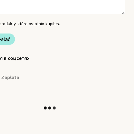
rodukty, które ostatnio kupiłeś.
słać
я в соцсетях
Zapłata