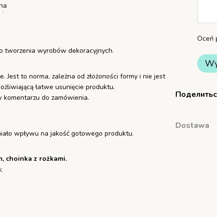
Oceń p
o tworzenia wyrobów dekoracyjnych.
Wy
 Jest to norma, zależna od złożoności formy i nie jest
ożliwiającą łatwe usunięcie produktu.
Поделитьс
m w komentarzu do zamówienia.
Dostawa
o miało wpływu na jakość gotowego produktu.
, choinka z rożkami.
;