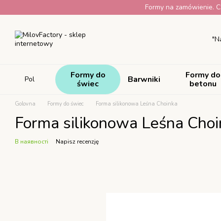
Przejdź do głównej treści
Formy na zamówienie. Cz
"N
Formy do
Formy do
Barwniki
Pol
świec
betonu
Golovna
Formy do świec
Forma silikonowa Leśna Choinka
Forma silikonowa Leśna Choi
В наявності
Napisz recenzję