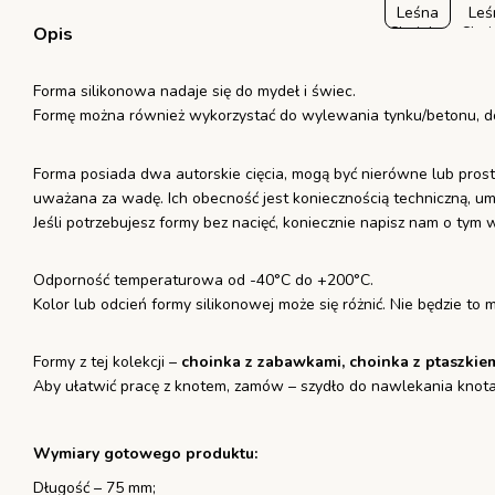
Opis
Forma silikonowa nadaje się do mydeł i świec.
Formę można również wykorzystać do wylewania tynku/betonu, d
Forma posiada dwa autorskie cięcia, mogą być nierówne lub proste.
uważana za wadę. Ich obecność jest koniecznością techniczną, um
Jeśli potrzebujesz formy bez nacięć, koniecznie napisz nam o ty
Odporność temperaturowa od -40°С do +200°С.
Kolor lub odcień formy silikonowej może się różnić. Nie będzie t
Formy z tej kolekcji –
choinka z zabawkami, choinka z ptaszkiem
Aby ułatwić pracę z knotem, zamów – szydło do nawlekania knota
Wymiary gotowego produktu:
Długość – 75 mm;