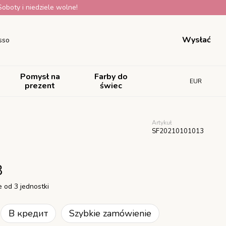
oboty i niedziele wolne!
Wysłać
sso
Pomysł na
Farby do
EUR
prezent
świec
Artykuł
SF20210101013
3
 od 3 jednostki
В кредит
Szybkie zamówienie