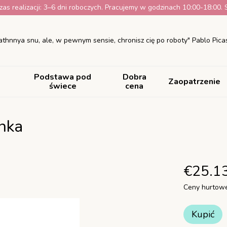
as realizacji: 3–6 dni roboczych. Pracujemy w godzinach 10:00-18:00. S
athnnya snu, ale, w pewnym sensie, chronisz cię po roboty" Pablo Pica
Podstawa pod
Dobra
Zaopatrzenie
świece
cena
nka
€25.1
Ceny hurtowe
Kupić