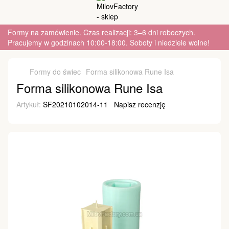
Formy na zamówienie. Czas realizacji: 3–6 dni roboczych.
Pracujemy w godzinach 10:00-18:00. Soboty i niedziele wolne!
Formy do świec
Forma silikonowa Rune Isa
Forma silikonowa Rune Isa
Artykuł:
SF20210102014-11
Napisz recenzję