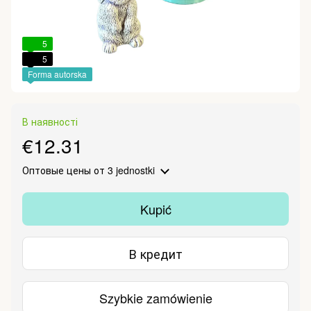
5
5
Forma autorska
В наявності
€12.31
Оптовые цены
от 3 jednostki
Kupić
В кредит
Szybkie zamówienie