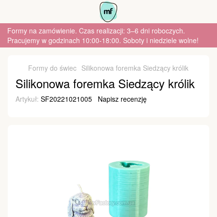
Formy na zamówienie. Czas realizacji: 3–6 dni roboczych.
Pracujemy w godzinach 10:00-18:00. Soboty i niedziele wolne!
Formy do świec
Silikonowa foremka Siedzący królik
Silikonowa foremka Siedzący królik
Artykuł:
SF20221021005
Napisz recenzję