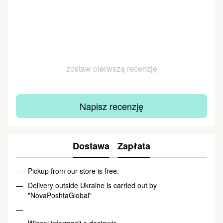
zostaw pierwszą recenzję
Napisz recenzję
Dostawa
Zapłata
Pickup from our store is free.
Delivery outside Ukraine is carried out by
"NovaPoshtaGlobal"