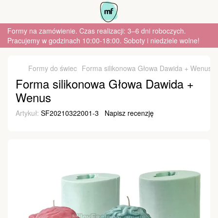
Formy na zamówienie. Czas realizacji: 3–6 dni roboczych.
Pracujemy w godzinach 10:00-18:00. Soboty i niedziele wolne!
Formy do świec
Forma silikonowa Głowa Dawida + Wenus
Forma silikonowa Głowa Dawida +
Wenus
Artykuł:
SF20210322001-3
Napisz recenzję