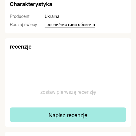
Charakterystyka
Producent
Ukraina
Rodzaj świecy
голови/чистини обличча
recenzje
zostaw pierwszą recenzję
Napisz recenzję