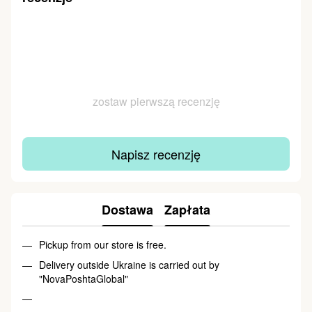
zostaw pierwszą recenzję
Napisz recenzję
Dostawa
Zapłata
Pickup from our store is free.
Delivery outside Ukraine is carried out by
"NovaPoshtaGlobal"