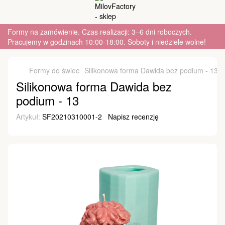
Formy na zamówienie. Czas realizacji: 3–6 dni roboczych.
Pracujemy w godzinach 10:00-18:00. Soboty i niedziele wolne!
Formy do świec
Silikonowa forma Dawida bez podium - 13
Silikonowa forma Dawida bez
podium - 13
Artykuł:
SF20210310001-2
Napisz recenzję