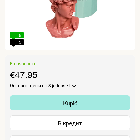
5
5
В наявності
€47.95
Оптовые цены
от 3 jednostki
Kupić
В кредит