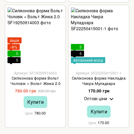
Акція
−6%
5
5
5
5
Авторський молд
Артикул: SF19250914003
Артикул: SF22250415001-1
Силіконова форма Вольт
Силіконова форма Накладка
Чоловік + Вольт Жінка 2.0
Чакра Муладхара
780.00 грн
170.00 грн
830.00 грн
Оптові ціни
Купити
Купити
Ціна
780.00
Ціна
170.00