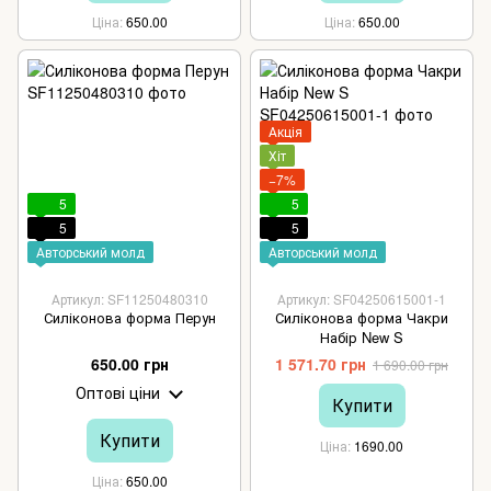
Ціна
650.00
Ціна
650.00
Акція
Хіт
−7%
5
5
5
5
Авторський молд
Авторський молд
Артикул: SF11250480310
Артикул: SF04250615001-1
Силіконова форма Перун
Силіконова форма Чакри
Набір New S
650.00 грн
1 571.70 грн
1 690.00 грн
Оптові ціни
Купити
Купити
Ціна
1690.00
Ціна
650.00