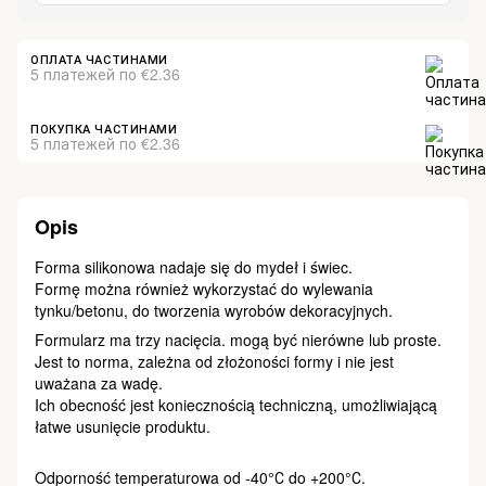
ОПЛАТА ЧАСТИНАМИ
5 платежей по €2.36
ПОКУПКА ЧАСТИНАМИ
5 платежей по €2.36
Opis
Forma silikonowa nadaje się do mydeł i świec.
Formę można również wykorzystać do wylewania
tynku/betonu, do tworzenia wyrobów dekoracyjnych.
Formularz ma trzy nacięcia. mogą być nierówne lub proste.
Jest to norma, zależna od złożoności formy i nie jest
uważana za wadę.
Ich obecność jest koniecznością techniczną, umożliwiającą
łatwe usunięcie produktu.
Odporność temperaturowa od -40°С do +200°С.