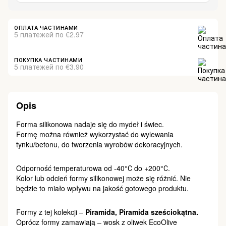
ОПЛАТА ЧАСТИНАМИ
5 платежей по €2.97
ПОКУПКА ЧАСТИНАМИ
5 платежей по €3.90
Opis
Forma silikonowa nadaje się do mydeł i świec.
Formę można również wykorzystać do wylewania
tynku/betonu, do tworzenia wyrobów dekoracyjnych.
Odporność temperaturowa od -40°С do +200°С.
Kolor lub odcień formy silikonowej może się różnić. Nie
będzie to miało wpływu na jakość gotowego produktu.
Formy z tej kolekcji –
Piramida, Piramida sześciokątna.
Oprócz formy zamawiają – wosk z oliwek EcoOlive