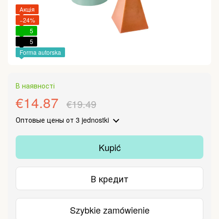
Акція
−24%
5
5
Forma autorska
В наявності
€14.87
€19.49
Оптовые цены
от 3 jednostki
Kupić
В кредит
Szybkie zamówienie