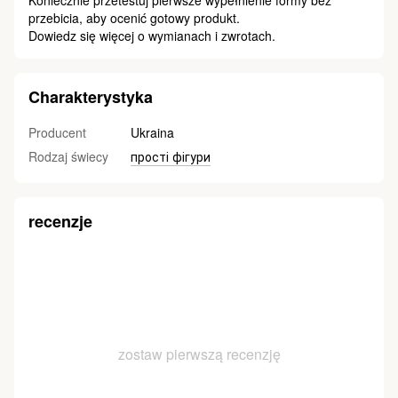
Koniecznie przetestuj pierwsze wypełnienie formy bez
przebicia, aby ocenić gotowy produkt.
Dowiedz się więcej o wymianach i zwrotach.
Charakterystyka
Producent
Ukraina
Rodzaj świecy
прості фігури
recenzje
zostaw pierwszą recenzję