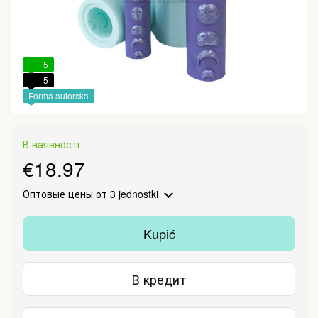
5
5
Forma autorska
В наявності
€18.97
Оптовые цены
от 3 jednostki
Kupić
В кредит