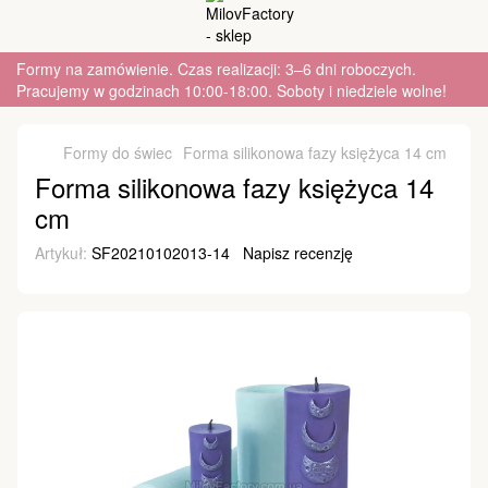
Formy na zamówienie. Czas realizacji: 3–6 dni roboczych.
Pracujemy w godzinach 10:00-18:00. Soboty i niedziele wolne!
Formy do świec
Forma silikonowa fazy księżyca 14 cm
Forma silikonowa fazy księżyca 14
cm
Artykuł:
SF20210102013-14
Napisz recenzję