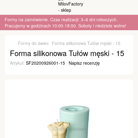
Formy na zamówienie. Czas realizacji: 3–6 dni roboczych.
Pracujemy w godzinach 10:00-18:00. Soboty i niedziele wolne!
Formy do świec
Forma silikonowa Tułów męski - 15
Forma silikonowa Tułów męski - 15
Artykuł:
SF20200926001-15
Napisz recenzję