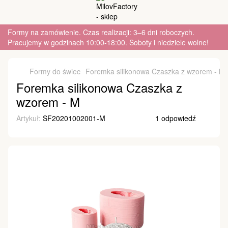
Formy na zamówienie. Czas realizacji: 3–6 dni roboczych.
Pracujemy w godzinach 10:00-18:00. Soboty i niedziele wolne!
Formy do świec
Foremka silikonowa Czaszka z wzorem - M
Foremka silikonowa Czaszka z
wzorem - M
Artykuł:
SF20201002001-M
1 odpowiedź