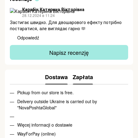
Карабін Катерина Вікторівна
28.12.2024 в 11:24
Застигає швидко. Для двошарового ефекту потрібно
постаратися, але виглядає гарно 🫶
Odpowiedź
Napisz recenzję
Dostawa
Zapłata
Pickup from our store is free.
Delivery outside Ukraine is carried out by
"NovaPoshtaGlobal"
Więcej informacji o dostawie
WayForPay (online)