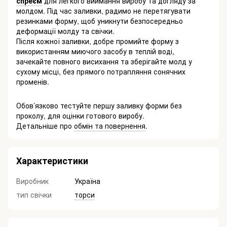
спреєм
для легкого виймання виробу та догляду за
молдом. Під час заливки, радимо не перетягувати
резинками форму, щоб уникнути безпосередньо
деформації молду та свічки.
Після кожної заливки, добре промийте форму з
використанням миючого засобу в теплій воді,
зачекайте повного висихання та зберігайте молд у
сухому місці, без прямого потрапляння сонячних
променів.
Обов’язково тестуйте першу заливку форми без
проколу, для оцінки готового виробу.
Детальніше про
обмін та повернення
.
Характеристики
Виробник
Україна
тип свічки
торси