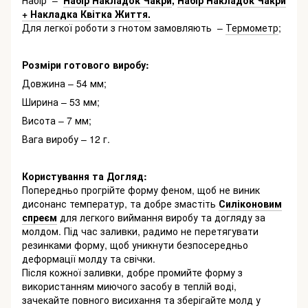
Набір –
Набір Накладок Чакри
,
Набір Накладок Чакри
+ Накладка Квітка Життя.
Для легкої роботи з гнотом замовляють –
Термометр
;
Розміри готового виробу:
Довжина – 54 мм;
Ширина – 53 мм;
Висота – 7 мм;
Вага виробу – 12 г.
Користування та Догляд:
Попередньо прогрійте форму феном, щоб не виник
дисонанс температур, та добре змастіть
Силіконовим
спреєм
для легкого виймання виробу та догляду за
молдом. Під час заливки, радимо не перетягувати
резинками форму, щоб уникнути безпосередньо
деформації молду та свічки.
Після кожної заливки, добре промийте форму з
використанням миючого засобу в теплій воді,
зачекайте повного висихання та зберігайте молд у