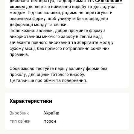
дисонанс температур, та добре змастіть
Силіконовим
спреєм
для легкого виймання виробу та догляду за
молдом. Під час заливки, радимо не перетягувати
резинками форму, щоб уникнути безпосередньо
деформації молду та свічки.
Після кожної заливки, добре промийте форму з
використанням миючого засобу в теплій воді,
зачекайте повного висихання та зберігайте молд у
сухому місці, без прямого потрапляння сонячних
променів.
Обов’язково тестуйте першу заливку форми без
проколу, для оцінки готового виробу.
Детальніше про
обмін та повернення
.
Характеристики
Виробник
Україна
тип свічки
торси