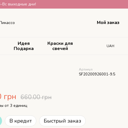
б-Вс выходные дни!
Мой заказ
 Пикассо
Идея
Краски для
UAH
Подарка
свечей
Артикул
SF20200926001-9.5
0 грн
660.00 грн
ы от 3 единиц
В кредит
Быстрый заказ