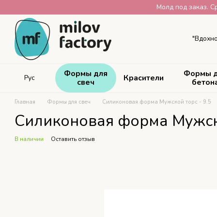
Перейти к основному контенту
Молд под заказ. С
"Вдохно
Формы для
Формы 
Красители
Рус
свеч
бетон
Главная
Формы для свеч
Силиконовая форма Мужской торс - 9.5
Силиконовая форма Мужско
В наличии
Оставить отзыв