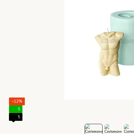
−12%
5
5