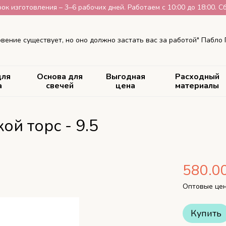
рок изготовления – 3–6 рабочих дней. Работаем с 10:00 до 18:00. С
вение существует, но оно должно застать вас за работой" Пабло
для
Основа для
Выгодная
Расходный
а
свечей
цена
материалы
й торс - 9.5
580.0
Оптовые цен
Купить